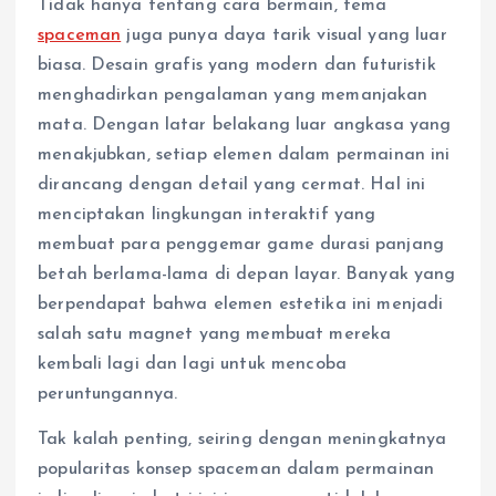
Tidak hanya tentang cara bermain, tema
spaceman
juga punya daya tarik visual yang luar
biasa. Desain grafis yang modern dan futuristik
menghadirkan pengalaman yang memanjakan
mata. Dengan latar belakang luar angkasa yang
menakjubkan, setiap elemen dalam permainan ini
dirancang dengan detail yang cermat. Hal ini
menciptakan lingkungan interaktif yang
membuat para penggemar game durasi panjang
betah berlama-lama di depan layar. Banyak yang
berpendapat bahwa elemen estetika ini menjadi
salah satu magnet yang membuat mereka
kembali lagi dan lagi untuk mencoba
peruntungannya.
Tak kalah penting, seiring dengan meningkatnya
popularitas konsep spaceman dalam permainan