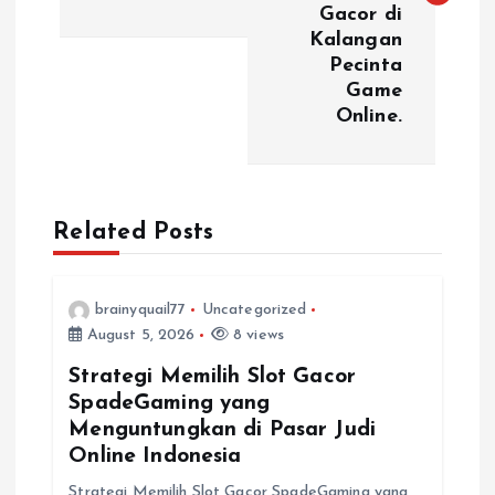
t
Gacor di
Kalangan
n
Pecinta
Game
a
Online.
v
i
Related Posts
g
brainyquail77
Uncategorized
a
August 5, 2026
8 views
t
Strategi Memilih Slot Gacor
SpadeGaming yang
i
Menguntungkan di Pasar Judi
Online Indonesia
o
Strategi Memilih Slot Gacor SpadeGaming yang