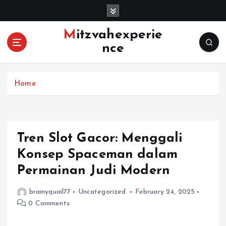
S
k
i
Mitzvahexperie
p
nce
t
o
c
Home
o
n
t
e
n
Tren Slot Gacor: Menggali
t
Konsep Spaceman dalam
Permainan Judi Modern
brainyquail77
Uncategorized
February 24, 2025
0 Comments