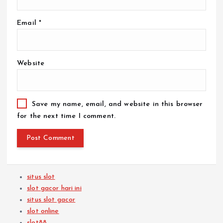
Email
*
Website
Save my name, email, and website in this browser
for the next time I comment.
situs slot
slot gacor hari ini
situs slot gacor
slot online
slot88