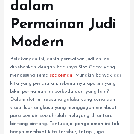
dalam
Permainan Judi
Modern
Belakangan ini, dunia permainan judi online
dihebohkan dengan hadirnya Slot Gacor yang
mengusung tema
spaceman
. Mungkin banyak dari
kita yang penasaran, sebenarnya apa sih yang
bikin permainan ini berbeda dari yang lain?
Dalam slot ini, suasana galaksi yang ceria dan
visual luar angkasa yang menggugah membuat
para pemain seolah-olah melayang di antara
bintang-bintang. Tentu saja, pengalaman ini tak
hanya membuat kita terhibur, tetapi juga