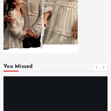
You Missed