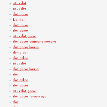
situs slot
situs slot
slot gacor
judi slot
slot gacor
slot demo
situs slot gacor
slot gacor gampang menang
slot gacor hari ini
demo slot
slot online
situs slot
slot gacor hari ini
slot
slot online
slot gacor
situs slot gacor
slot gacor terpercaya
slot