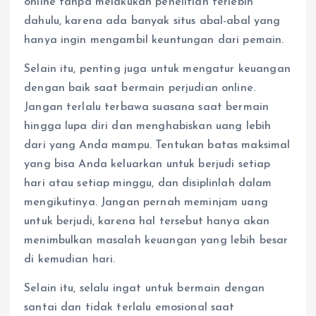
online tanpa melakukan penelitian terlebih
dahulu, karena ada banyak situs abal-abal yang
hanya ingin mengambil keuntungan dari pemain.
Selain itu, penting juga untuk mengatur keuangan
dengan baik saat bermain perjudian online.
Jangan terlalu terbawa suasana saat bermain
hingga lupa diri dan menghabiskan uang lebih
dari yang Anda mampu. Tentukan batas maksimal
yang bisa Anda keluarkan untuk berjudi setiap
hari atau setiap minggu, dan disiplinlah dalam
mengikutinya. Jangan pernah meminjam uang
untuk berjudi, karena hal tersebut hanya akan
menimbulkan masalah keuangan yang lebih besar
di kemudian hari.
Selain itu, selalu ingat untuk bermain dengan
santai dan tidak terlalu emosional saat