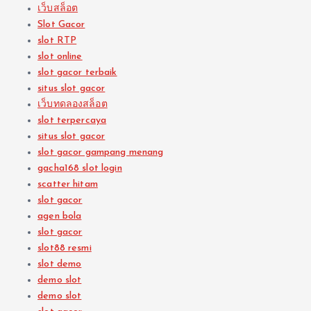
เว็บสล็อต
Slot Gacor
slot RTP
slot online
slot gacor terbaik
situs slot gacor
เว็บทดลองสล็อต
slot terpercaya
situs slot gacor
slot gacor gampang menang
gacha168 slot login
scatter hitam
slot gacor
agen bola
slot gacor
slot88 resmi
slot demo
demo slot
demo slot