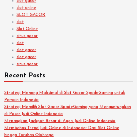
slot gacor
slot online
SLOT GACOR
slot
Slot Online
situs gacor
slot
slot gacor
slot gacor
situs gacor
Recent Posts
Strategi Menang Maksimal di Slot Gacor SpadeGaming untuk
Pemain Indonesia
Strategi Memilih Slot Gacor SpadeGaming yang Menguntungkan
di Pasar Judi Online Indonesia
Menangkan Jackpot Besar di Agen Judi Online Indonesia
Membahas Trend Judi Online di Indonesia: Dari Slot Online
hingga Taruhan Olahraga