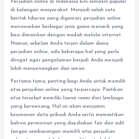
Perjudian online di Indonesia kini semakin populer
di kalangan masyarakat. Menjadi salah satu
bentuk hiburan yang digemari, perjudian online
menawarkan berbagai jenis game menarik yang
bisa dimainkan dengan mudah melalui internet.
Namun, sebelum Anda terjun dalam dunia
perjudian online, ada beberapa hal yang perlu
diingat agar pengalaman berjudi Anda menjadi
lebih menyenangkan dan aman.
Pertama-tama, penting bagi Anda untuk memilih
situs perjudian online yang terpercaya. Pastikan
situs tersebut memiliki lisensi resmi dari lembaga
yang berwenang. Hal ini akan menjamin
keamanan data pribadi Anda serta memastikan
bahwa permainan yang disediakan fair dan adil.
Jangan sembarangan memilih situs perjudian