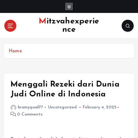
S
k
i
Mitzvahexperie
p
nce
t
o
c
Home
o
n
t
e
n
Menggali Rezeki dari Dunia
t
Judi Online di Indonesia
brainyquail77
Uncategorized
February 4, 2025
0 Comments