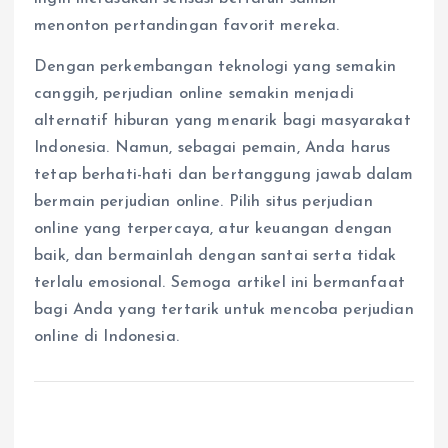
menonton pertandingan favorit mereka.
Dengan perkembangan teknologi yang semakin
canggih, perjudian online semakin menjadi
alternatif hiburan yang menarik bagi masyarakat
Indonesia. Namun, sebagai pemain, Anda harus
tetap berhati-hati dan bertanggung jawab dalam
bermain perjudian online. Pilih situs perjudian
online yang terpercaya, atur keuangan dengan
baik, dan bermainlah dengan santai serta tidak
terlalu emosional. Semoga artikel ini bermanfaat
bagi Anda yang tertarik untuk mencoba perjudian
online di Indonesia.