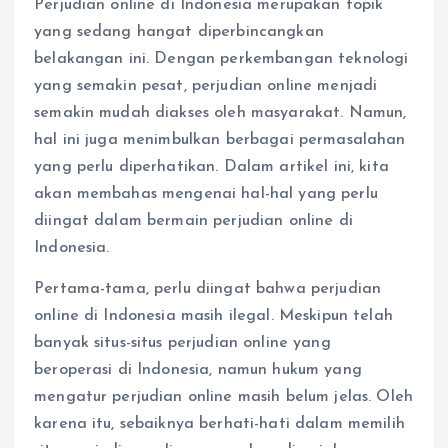
Perjudian online di Indonesia merupakan topik
yang sedang hangat diperbincangkan
belakangan ini. Dengan perkembangan teknologi
yang semakin pesat, perjudian online menjadi
semakin mudah diakses oleh masyarakat. Namun,
hal ini juga menimbulkan berbagai permasalahan
yang perlu diperhatikan. Dalam artikel ini, kita
akan membahas mengenai hal-hal yang perlu
diingat dalam bermain perjudian online di
Indonesia.
Pertama-tama, perlu diingat bahwa perjudian
online di Indonesia masih ilegal. Meskipun telah
banyak situs-situs perjudian online yang
beroperasi di Indonesia, namun hukum yang
mengatur perjudian online masih belum jelas. Oleh
karena itu, sebaiknya berhati-hati dalam memilih