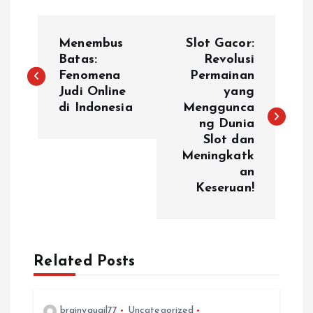
P
Menembus
Slot Gacor:
o
Batas:
Revolusi
Fenomena
Permainan
Judi Online
yang
s
di Indonesia
Menggunca
ng Dunia
t
Slot dan
Meningkatk
n
an
Keseruan!
a
v
Related Posts
i
g
brainyquail77
Uncategorized