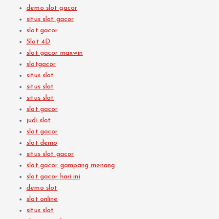
demo slot gacor
situs slot gacor
slot gacor
Slot 4D
slot gacor maxwin
slotgacor
situs slot
situs slot
situs slot
slot gacor
judi slot
slot gacor
slot demo
situs slot gacor
slot gacor gampang menang
slot gacor hari ini
demo slot
slot online
situs slot