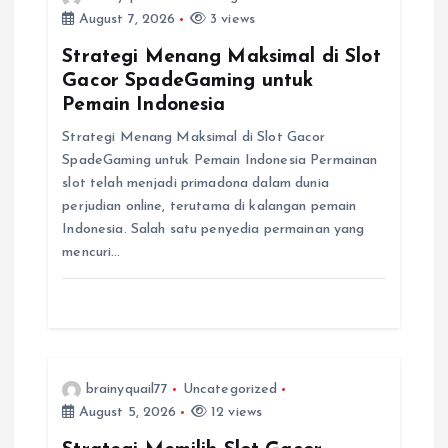
August 7, 2026
3 views
a
Strategi Menang Maksimal di Slot
t
Gacor SpadeGaming untuk
Pemain Indonesia
i
Strategi Menang Maksimal di Slot Gacor
SpadeGaming untuk Pemain Indonesia Permainan
o
slot telah menjadi primadona dalam dunia
perjudian online, terutama di kalangan pemain
n
Indonesia. Salah satu penyedia permainan yang
mencuri…
brainyquail77
Uncategorized
August 5, 2026
12 views