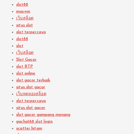
slot88
maxwin
เว็บสล็อต
situs slot
slot terpercaya
slot88
slot
เว็บสล็อต
Slot Gacor
slot RTP
slot online
slot gacor terbaik
situs slot gacor
เว็บทดลองสล็อต
slot terpercaya
situs slot gacor
slot gacor gampang menang
gacha168 slot login
scatter hitam