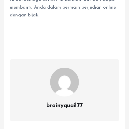
membantu Anda dalam bermain perjudian online
dengan bijak.
brainyquail77