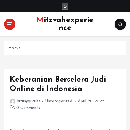
S
k
i
Mitzvahexperie
p
nce
t
o
c
Home
o
n
t
e
n
Keberanian Berselera Judi
t
Online di Indonesia
brainyquail77
Uncategorized
April 20, 2025
0 Comments