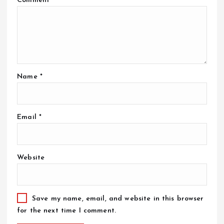
Comment
*
Name
*
Email
*
Website
Save my name, email, and website in this browser
for the next time I comment.