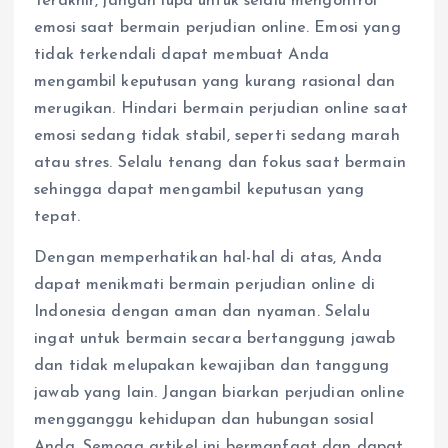
Terakhir, jangan lupa untuk selalu mengontrol
emosi saat bermain perjudian online. Emosi yang
tidak terkendali dapat membuat Anda
mengambil keputusan yang kurang rasional dan
merugikan. Hindari bermain perjudian online saat
emosi sedang tidak stabil, seperti sedang marah
atau stres. Selalu tenang dan fokus saat bermain
sehingga dapat mengambil keputusan yang
tepat.
Dengan memperhatikan hal-hal di atas, Anda
dapat menikmati bermain perjudian online di
Indonesia dengan aman dan nyaman. Selalu
ingat untuk bermain secara bertanggung jawab
dan tidak melupakan kewajiban dan tanggung
jawab yang lain. Jangan biarkan perjudian online
mengganggu kehidupan dan hubungan sosial
Anda. Semoga artikel ini bermanfaat dan dapat