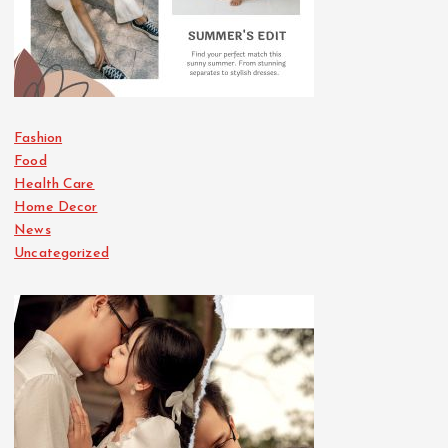
Fashion
Food
Health Care
Home Decor
News
Uncategorized