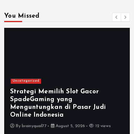
You Missed
d
 Memilih Slot Gacor
Uncategorized
ming yang
ngkan di Pasar Judi
Menangka
ndonesia
Judi Onli
il77
August 5, 2026
12 views
By
brainyqua