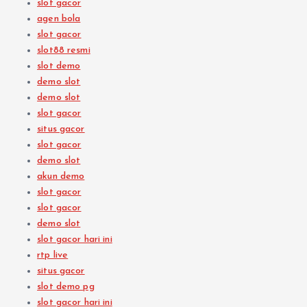
slot gacor
agen bola
slot gacor
slot88 resmi
slot demo
demo slot
demo slot
slot gacor
situs gacor
slot gacor
demo slot
akun demo
slot gacor
slot gacor
demo slot
slot gacor hari ini
rtp live
situs gacor
slot demo pg
slot gacor hari ini